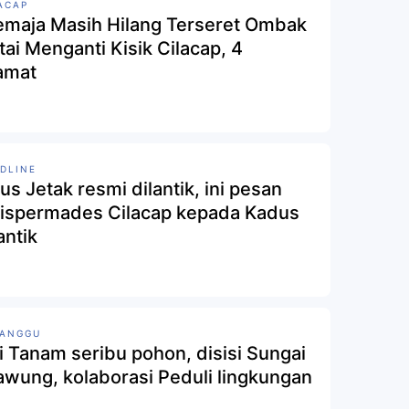
ACAP
emaja Masih Hilang Terseret Ombak
tai Menganti Kisik Cilacap, 4
amat
DLINE
us Jetak resmi dilantik, ini pesan
ispermades Cilacap kepada Kadus
antik
MANGGU
i Tanam seribu pohon, disisi Sungai
awung, kolaborasi Peduli lingkungan