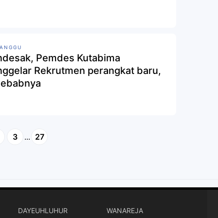
MANGGU
desak, Pemdes Kutabima
ggelar Rekrutmen perangkat baru,
 sebabnya
3
...
27
DAYEUHLUHUR
WANAREJA