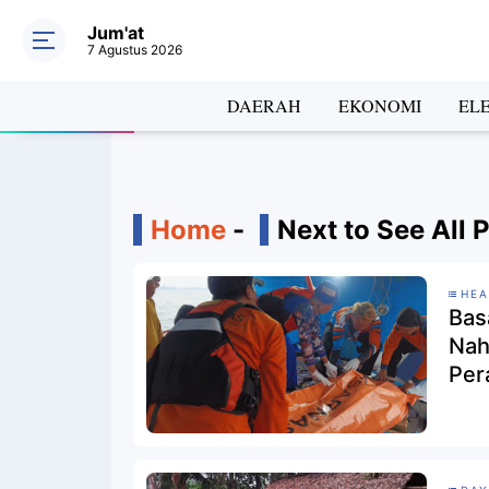
Jum'at
7 Agustus 2026
DAERAH
EKONOMI
EL
Home
-
Next to See All 
HEA
Bas
Nah
Per