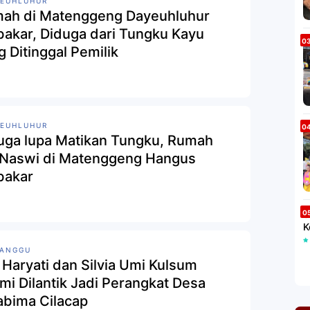
EUHLUHUR
ah di Matenggeng Dayeuhluhur
bakar, Diduga dari Tungku Kayu
g Ditinggal Pemilik
EUHLUHUR
uga lupa Matikan Tungku, Rumah
 Naswi di Matenggeng Hangus
bakar
5
K
MANGGU
i Haryati dan Silvia Umi Kulsum
mi Dilantik Jadi Perangkat Desa
abima Cilacap