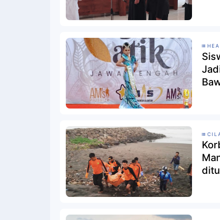
HEA
Sis
Jad
Baw
CIL
Kor
Man
dit