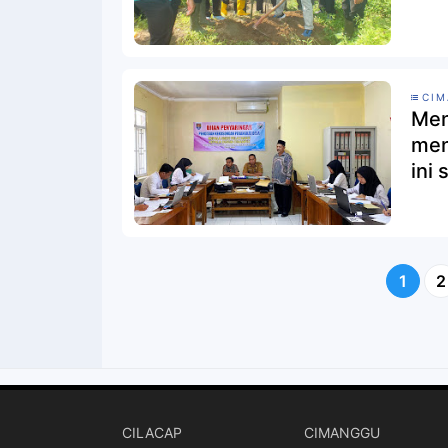
CI
Men
men
ini
1
2
CILACAP
CIMANGGU