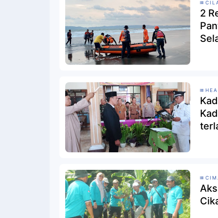
CIL
2 R
Pan
Sel
HEA
Kad
Kad
terl
CI
Aks
Cik