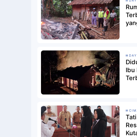
DAY
Rum
Ter
yan
DAY
Did
Ibu
Ter
CI
Tat
Res
Kut