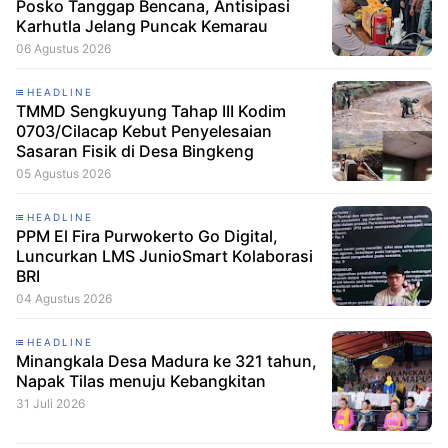
Posko Tanggap Bencana, Antisipasi
Karhutla Jelang Puncak Kemarau
06 Agustus 2026
HEADLINE
TMMD Sengkuyung Tahap III Kodim
0703/Cilacap Kebut Penyelesaian
Sasaran Fisik di Desa Bingkeng
05 Agustus 2026
HEADLINE
PPM El Fira Purwokerto Go Digital,
Luncurkan LMS JunioSmart Kolaborasi
BRI
04 Agustus 2026
HEADLINE
Minangkala Desa Madura ke 321 tahun,
Napak Tilas menuju Kebangkitan
31 Juli 2026