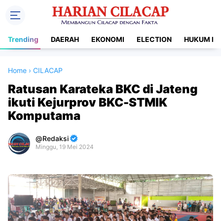
Trending
DAERAH
EKONOMI
ELECTION
HUKUM DA
Home
›
CILACAP
Ratusan Karateka BKC di Jateng
ikuti Kejurprov BKC-STMIK
Komputama
Redaksi
Minggu, 19 Mei 2024
Premium
By
Raushan
Design
With
Shroff