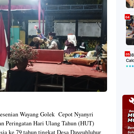
508
Cal
enian Wayang Golek Cepot Nyanyri
an Peringatan Hari Ulang Tahun (HUT)
ia ke 79 tahun tingkat Desa Dayeuhluhur