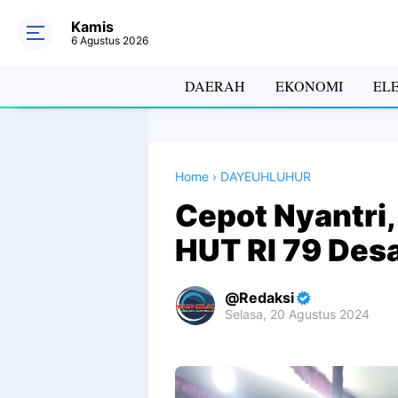
Kamis
6 Agustus 2026
DAERAH
EKONOMI
EL
Home
›
DAYEUHLUHUR
Cepot Nyantri
HUT RI 79 Des
Redaksi
Selasa, 20 Agustus 2024
Premium
By
Raushan