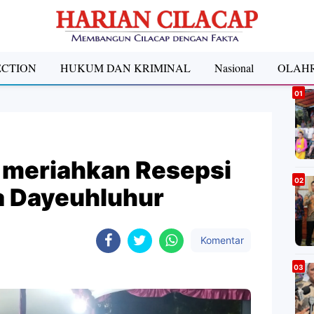
ECTION
HUKUM DAN KRIMINAL
Nasional
OLAH
A
, meriahkan Resepsi
a Dayeuhluhur
Komentar