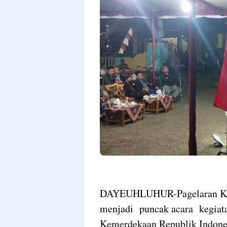
Design
With
Shroff
Templates
DAYEUHLUHUR-Pagelaran Kes
menjadi puncak acara kegiat
Kemerdekaan Republik Indones