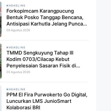
HEADLINE
Forkopimcam Karangpucung
Bentuk Posko Tanggap Bencana,
Antisipasi Karhutla Jelang Puncak
Kemarau
06 Agustus 2026
HEADLINE
TMMD Sengkuyung Tahap III
Kodim 0703/Cilacap Kebut
Penyelesaian Sasaran Fisik di
Desa Bingkeng
05 Agustus 2026
HEADLINE
PPM El Fira Purwokerto Go Digital,
Luncurkan LMS JunioSmart
Kolaborasi BRI