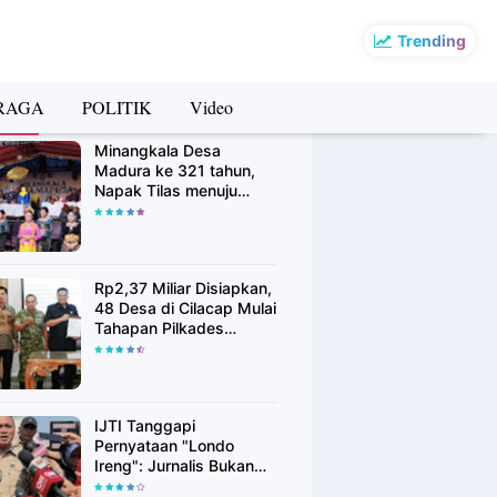
Trending
RAGA
POLITIK
Video
rsip Berita
Minangkala Desa
Madura ke 321 tahun,
Napak Tilas menuju
Kebangkitan
Rp2,37 Miliar Disiapkan,
48 Desa di Cilacap Mulai
Tahapan Pilkades
Serentak Agustus 2026
IJTI Tanggapi
Pernyataan "Londo
Ireng": Jurnalis Bukan
Kaki Tangan Asing, Pers