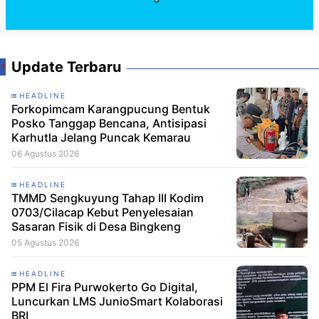
Update Terbaru
HEADLINE
Forkopimcam Karangpucung Bentuk
Posko Tanggap Bencana, Antisipasi
Karhutla Jelang Puncak Kemarau
06 Agustus 2026
HEADLINE
TMMD Sengkuyung Tahap III Kodim
0703/Cilacap Kebut Penyelesaian
Sasaran Fisik di Desa Bingkeng
05 Agustus 2026
HEADLINE
PPM El Fira Purwokerto Go Digital,
Luncurkan LMS JunioSmart Kolaborasi
BRI