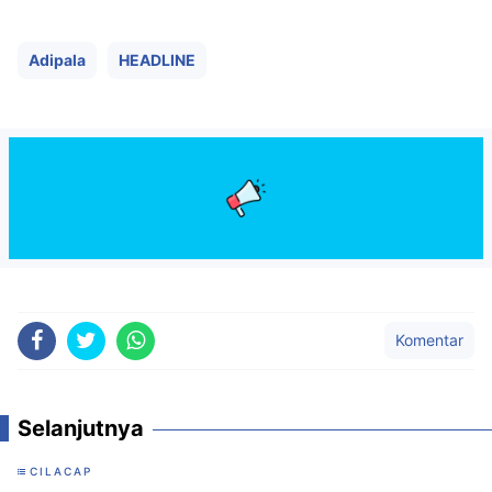
accou
Adipala
HEADLINE
Komentar
Selanjutnya
CILACAP