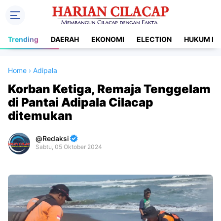
Trending
DAERAH
EKONOMI
ELECTION
HUKUM DA
Home
›
Adipala
Korban Ketiga, Remaja Tenggelam
di Pantai Adipala Cilacap
ditemukan
Redaksi
Sabtu, 05 Oktober 2024
Premium
By
Raushan
Design
With
Shroff