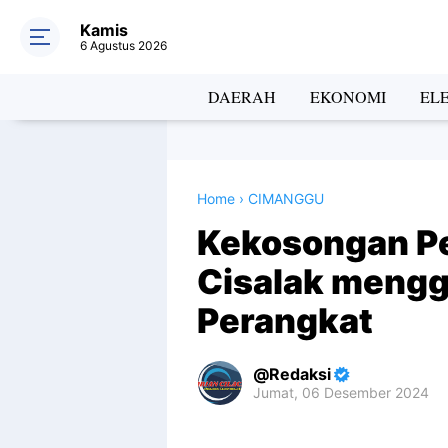
Kamis
6 Agustus 2026
DAERAH
EKONOMI
EL
Home
›
CIMANGGU
Kekosongan P
Cisalak mengg
Perangkat
Redaksi
Jumat, 06 Desember 2024
Premium