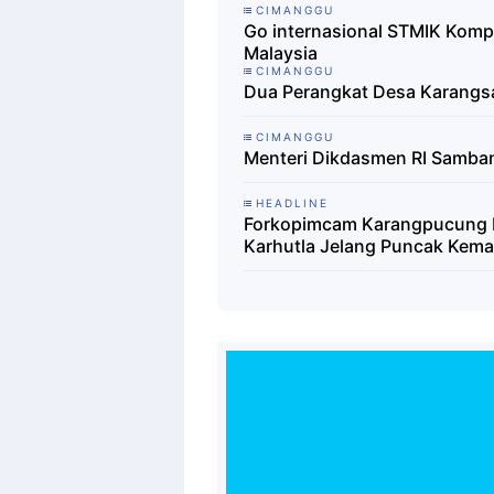
CIMANGGU
Go internasional STMIK Kom
Malaysia
CIMANGGU
Dua Perangkat Desa Karangsari
CIMANGGU
Menteri Dikdasmen RI Samba
HEADLINE
Forkopimcam Karangpucung B
Karhutla Jelang Puncak Kema