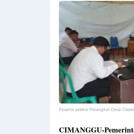
By
Raushan
Design
With
Shroff
Templates
Peserta seleksi Perangkat Desa Cisalak
CIMANGGU-Pemerintah