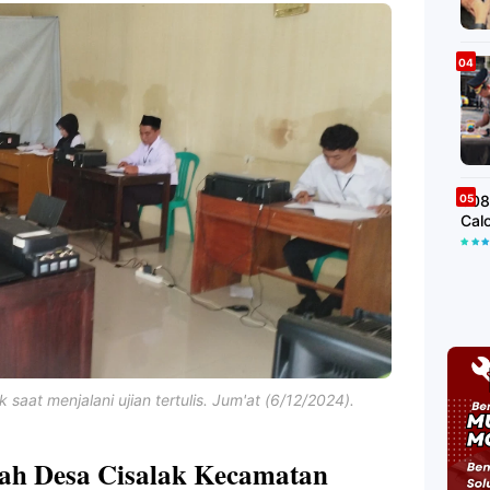
508
Cal
 saat menjalani ujian tertulis. Jum'at (6/12/2024).
 Desa Cisalak Kecamatan