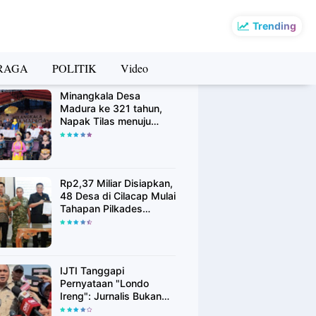
Trending
RAGA
POLITIK
Video
rsip Berita
Minangkala Desa
Madura ke 321 tahun,
Napak Tilas menuju
Kebangkitan
Rp2,37 Miliar Disiapkan,
48 Desa di Cilacap Mulai
Tahapan Pilkades
Serentak Agustus 2026
IJTI Tanggapi
Pernyataan "Londo
Ireng": Jurnalis Bukan
Kaki Tangan Asing, Pers