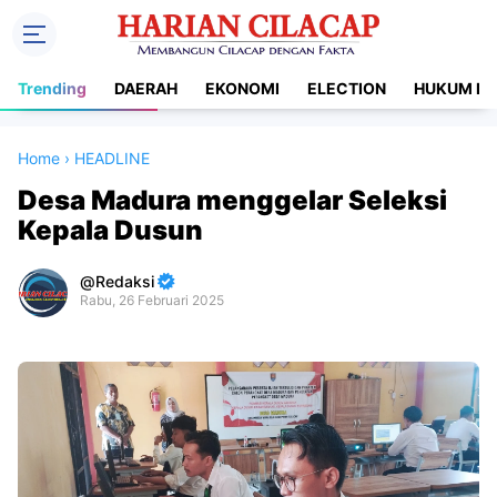
Trending
DAERAH
EKONOMI
ELECTION
HUKUM DA
Home
›
HEADLINE
Desa Madura menggelar Seleksi
Kepala Dusun
Redaksi
Rabu, 26 Februari 2025
Premium
By
Raushan
Design
With
Shroff
Templates