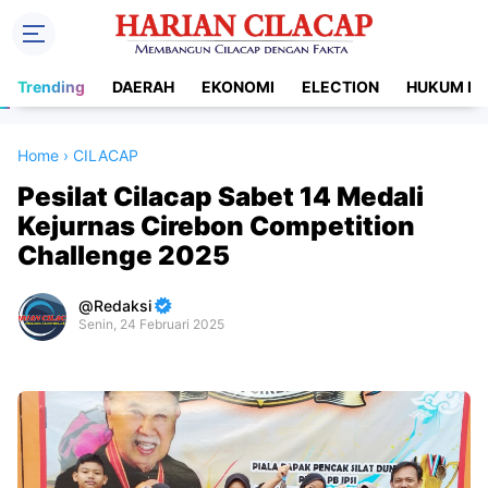
Trending
DAERAH
EKONOMI
ELECTION
HUKUM DA
Home
›
CILACAP
Pesilat Cilacap Sabet 14 Medali
Kejurnas Cirebon Competition
Challenge 2025
Redaksi
Senin, 24 Februari 2025
Premium
By
Raushan
Design
With
Shroff