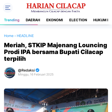
Trending
DAERAH
EKONOMI
ELECTION
HUKUM DA
Home
›
HEADLINE
Meriah, STKIP Majenang Louncing
Prodi IPA bersama Bupati Cilacap
terpilih
Redaksi
Minggu, 16 Februari 2025
Premium
By
Raushan
Design
With
Shroff