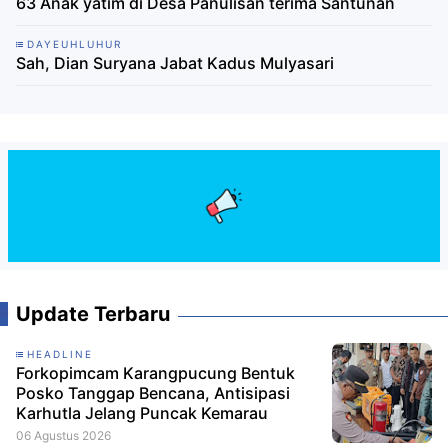
63 Anak yatim di Desa Panulisan terima Santunan
DAYEUHLUHUR
Sah, Dian Suryana Jabat Kadus Mulyasari
Update Terbaru
HEADLINE
Forkopimcam Karangpucung Bentuk
Posko Tanggap Bencana, Antisipasi
Karhutla Jelang Puncak Kemarau
06 Agustus 2026