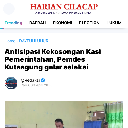
Trending
DAERAH
EKONOMI
ELECTION
HUKUM DA
Home
›
DAYEUHLUHUR
Antisipasi Kekosongan Kasi
Pemerintahan, Pemdes
Kutaagung gelar seleksi
Redaksi
Rabu, 30 April 2025
Premium
By
Raushan
Design
With
Shroff