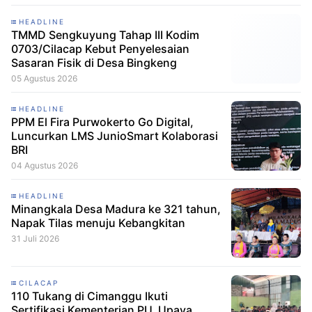
HEADLINE
TMMD Sengkuyung Tahap III Kodim
0703/Cilacap Kebut Penyelesaian
Sasaran Fisik di Desa Bingkeng
05 Agustus 2026
HEADLINE
PPM El Fira Purwokerto Go Digital,
Luncurkan LMS JunioSmart Kolaborasi
BRI
04 Agustus 2026
HEADLINE
Minangkala Desa Madura ke 321 tahun,
Napak Tilas menuju Kebangkitan
31 Juli 2026
CILACAP
110 Tukang di Cimanggu Ikuti
Sertifikasi Kementerian PU, Upaya