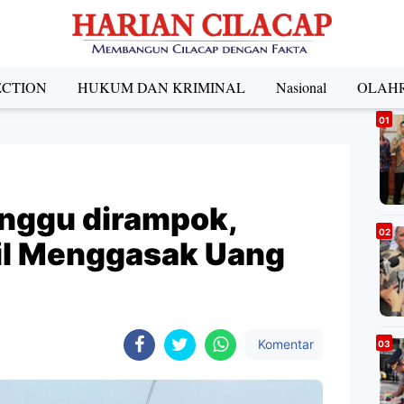
ECTION
HUKUM DAN KRIMINAL
Nasional
OLAH
A
nggu dirampok,
il Menggasak Uang
Komentar