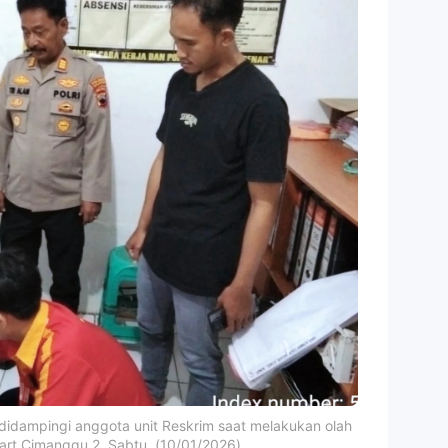
didampingi anggota unit Reskrim saat melakukan olah
art Cimanggu 2, Sabtu, (10/01/2026)