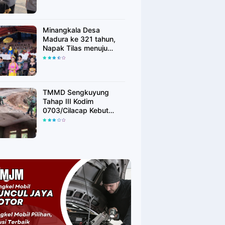
Minangkala Desa
Madura ke 321 tahun,
Napak Tilas menuju
Kebangkitan
TMMD Sengkuyung
Tahap III Kodim
0703/Cilacap Kebut
Penyelesaian Sasaran
Fisik di Desa Bingkeng