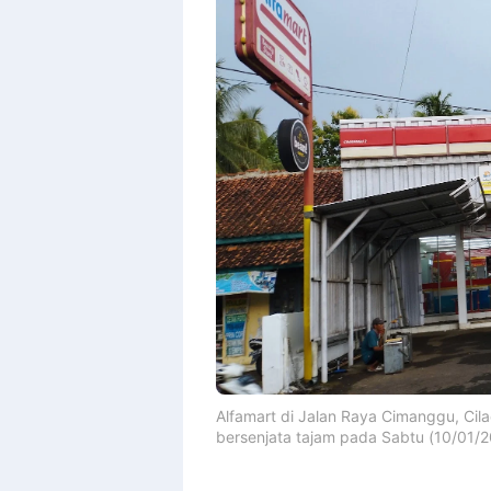
By
Raushan
Design
With
Shroff
Templates
Alfamart di Jalan Raya Cimanggu, Ci
bersenjata tajam pada Sabtu (10/01/2