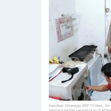
Kapolsek Cimanggu AKP Tri Alam, SH 
tempat kejadian perampokan di Alfam