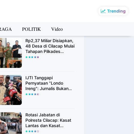
Trending
RAGA
POLITIK
Video
rsip Berita
Rp2,37 Miliar Disiapkan,
48 Desa di Cilacap Mulai
Tahapan Pilkades
Serentak Agustus 2026
IJTI Tanggapi
Pernyataan "Londo
Ireng": Jurnalis Bukan
Kaki Tangan Asing, Pers
Adalah Pilar Demokrasi
Rotasi Jabatan di
Polresta Cilacap: Kasat
Lantas dan Kasat
Binmas Resmi Berganti