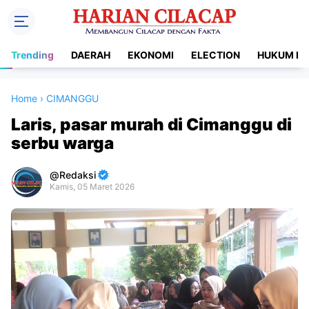
Trending
DAERAH
EKONOMI
ELECTION
HUKUM DA
Home
›
CIMANGGU
Laris, pasar murah di Cimanggu di
serbu warga
Redaksi
Kamis, 05 Maret 2026
Premium
By
Raushan
Design
With
Shroff
Templates