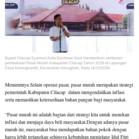
Bupati Cilacap Syamsul Aulia Rachman Saat memberikan sambutan
pembukaan Pasar Murah Kabupaten Cilacap Tahun 2026 di Lapangan
Desa Karangkandri, Kecamatan Kesugihan, Rabu (4/3/2026).
Menurutnya Selain operasi pasar, pasar murah merupakan strategi
pemerintah Kabupaten Cilacap dalam mengendalikan inflasi
serta memastikan ketersediaan bahan pangan bagi masyarakat.
“Pasar murah ini adalah bagian dari strategi kita untuk menekan
inflasi dan menjaga daya beli masyarakat.Dengan adanya pasar
murah ini, masyarakat bisa mendapatkan bahan pokok dengan
harga lebih terjangkau sehingga kebutuhan menjelang Idul Fitri