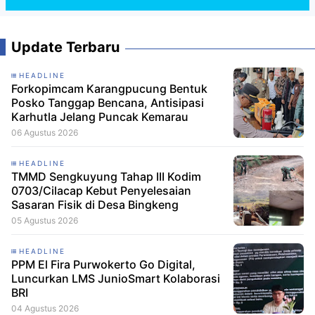
Update Terbaru
HEADLINE
Forkopimcam Karangpucung Bentuk
Posko Tanggap Bencana, Antisipasi
Karhutla Jelang Puncak Kemarau
06 Agustus 2026
HEADLINE
TMMD Sengkuyung Tahap III Kodim
0703/Cilacap Kebut Penyelesaian
Sasaran Fisik di Desa Bingkeng
05 Agustus 2026
HEADLINE
PPM El Fira Purwokerto Go Digital,
Luncurkan LMS JunioSmart Kolaborasi
BRI
04 Agustus 2026