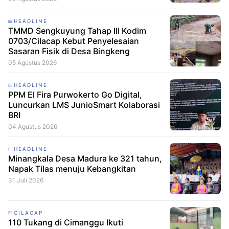
HEADLINE
TMMD Sengkuyung Tahap III Kodim
0703/Cilacap Kebut Penyelesaian
Sasaran Fisik di Desa Bingkeng
05 Agustus 2026
HEADLINE
PPM El Fira Purwokerto Go Digital,
Luncurkan LMS JunioSmart Kolaborasi
BRI
04 Agustus 2026
HEADLINE
Minangkala Desa Madura ke 321 tahun,
Napak Tilas menuju Kebangkitan
31 Juli 2026
CILACAP
110 Tukang di Cimanggu Ikuti