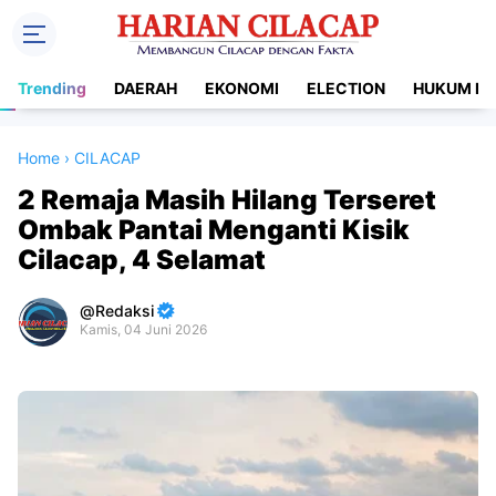
Trending
DAERAH
EKONOMI
ELECTION
HUKUM DA
Home
›
CILACAP
2 Remaja Masih Hilang Terseret
Ombak Pantai Menganti Kisik
Cilacap, 4 Selamat
Redaksi
Kamis, 04 Juni 2026
Premium
By
Raushan
Design
With
Shroff