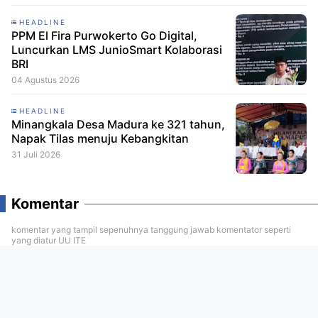
HEADLINE
PPM El Fira Purwokerto Go Digital,
Luncurkan LMS JunioSmart Kolaborasi
BRI
04 Agustus 2026
HEADLINE
Minangkala Desa Madura ke 321 tahun,
Napak Tilas menuju Kebangkitan
31 Juli 2026
Komentar
komentar yang tampil sepenuhnya tanggung jawab komentator seperti
yang diatur UU ITE