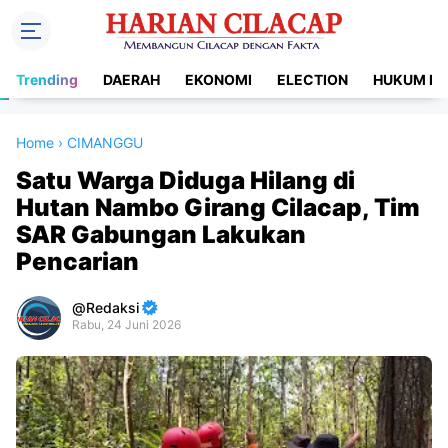
Trending
DAERAH
EKONOMI
ELECTION
HUKUM DA
Home
›
CIMANGGU
Satu Warga Diduga Hilang di
Hutan Nambo Girang Cilacap, Tim
SAR Gabungan Lakukan
Pencarian
Redaksi
Rabu, 24 Juni 2026
Premium
By
Raushan
Design
With