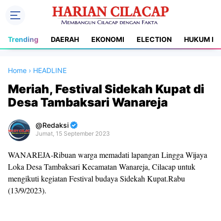
Trending
DAERAH
EKONOMI
ELECTION
HUKUM DA
Home
›
HEADLINE
Meriah, Festival Sidekah Kupat di
Desa Tambaksari Wanareja
Redaksi
Jumat, 15 September 2023
Premium
WANAREJA-Ribuan warga memadati lapangan Lingga Wijaya
By
Loka Desa Tambaksari Kecamatan Wanareja, Cilacap untuk
Raushan
mengikuti kegiatan Festival budaya Sidekah Kupat.Rabu
Design
(13/9/2023).
With
Shroff
Templates