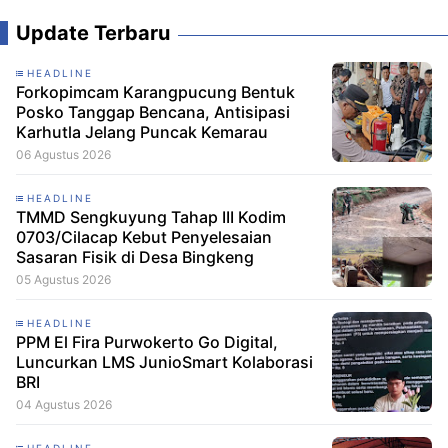
Update Terbaru
HEADLINE
Forkopimcam Karangpucung Bentuk
Posko Tanggap Bencana, Antisipasi
Karhutla Jelang Puncak Kemarau
06 Agustus 2026
HEADLINE
TMMD Sengkuyung Tahap III Kodim
0703/Cilacap Kebut Penyelesaian
Sasaran Fisik di Desa Bingkeng
05 Agustus 2026
HEADLINE
PPM El Fira Purwokerto Go Digital,
Luncurkan LMS JunioSmart Kolaborasi
BRI
04 Agustus 2026
HEADLINE