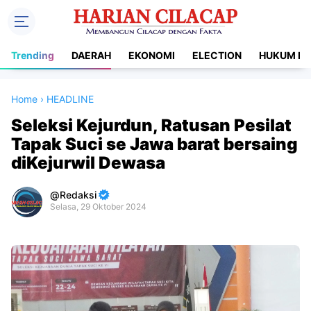
Trending
DAERAH
EKONOMI
ELECTION
HUKUM DA
Home
›
HEADLINE
Seleksi Kejurdun, Ratusan Pesilat
Tapak Suci se Jawa barat bersaing
diKejurwil Dewasa
Redaksi
Selasa, 29 Oktober 2024
Premium
By
Raushan
Design
With
Shroff