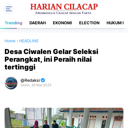
Trending
DAERAH
EKONOMI
ELECTION
HUKUM DA
Home
›
HEADLINE
Desa Ciwalen Gelar Seleksi
Perangkat, ini Peraih nilai
tertinggi
Redaksi
Senin, 26 Mei 2025
Premium
By
Raushan
Design
With
Shroff