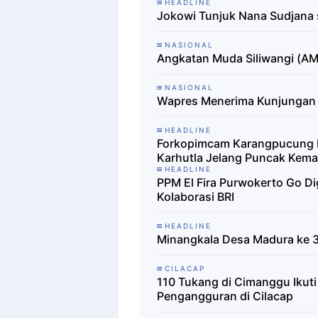
HEADLINE
Jokowi Tunjuk Nana Sudjana 
NASIONAL
Angkatan Muda Siliwangi (AM
NASIONAL
Wapres Menerima Kunjungan 
HEADLINE
Forkopimcam Karangpucung B
Karhutla Jelang Puncak Kema
HEADLINE
PPM El Fira Purwokerto Go Di
Kolaborasi BRI
HEADLINE
Minangkala Desa Madura ke 3
CILACAP
110 Tukang di Cimanggu Ikuti
Pengangguran di Cilacap