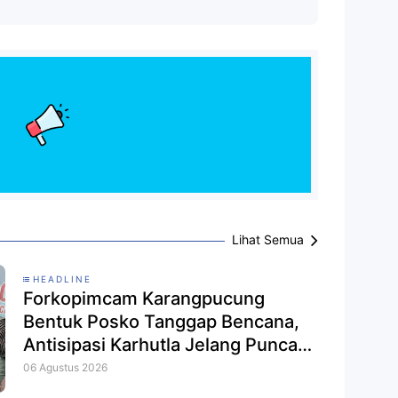
Lihat Semua
HEADLINE
Forkopimcam Karangpucung
Bentuk Posko Tanggap Bencana,
Antisipasi Karhutla Jelang Puncak
Kemarau
06 Agustus 2026