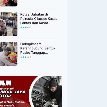
Adalah Pilar Demokrasi
Rotasi Jabatan di
Polresta Cilacap: Kasat
Lantas dan Kasat
Binmas Resmi Berganti
Forkopimcam
Karangpucung Bentuk
Posko Tanggap
Bencana, Antisipasi
Karhutla Jelang Puncak
Kemarau