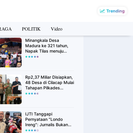
Trending
RAGA
POLITIK
Video
rsip Berita
Minangkala Desa
Madura ke 321 tahun,
Napak Tilas menuju
Kebangkitan
Rp2,37 Miliar Disiapkan,
48 Desa di Cilacap Mulai
Tahapan Pilkades
Serentak Agustus 2026
IJTI Tanggapi
Pernyataan "Londo
Ireng": Jurnalis Bukan
Kaki Tangan Asing, Pers