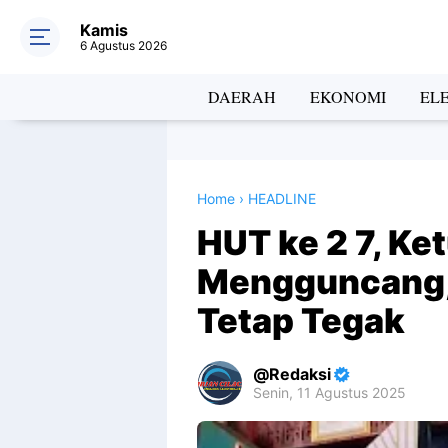
Kamis
6 Agustus 2026
DAERAH
EKONOMI
EL
Home
›
HEADLINE
HUT ke 2 7, Ket
Mengguncang, 
Tetap Tegak
Redaksi
Senin, 11 Agustus 2025
Premium