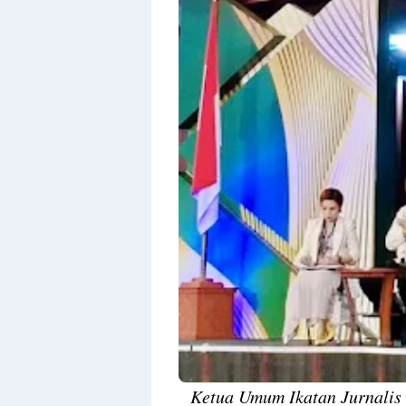
By
Raushan
Design
With
Shroff
Templates
Ketua Umum Ikatan Jurnalis 