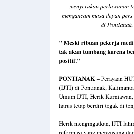
menyerukan perlawanan te
mengancam masa depan pers 
di Pontianak,
" Meski ribuan pekerja media
tak akan tumbang karena ber
positif."
PONTIANAK
– Perayaan HUT 
(IJTI) di Pontianak, Kalimant
Umum IJTI, Herik Kurniawan, 
harus tetap berdiri tegak di te
Herik mengingatkan, IJTI lahi
reformasi yang mengusung demo