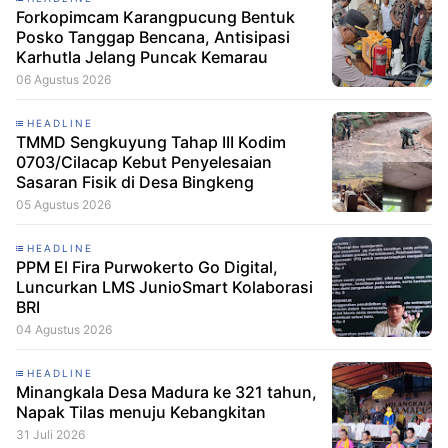
Forkopimcam Karangpucung Bentuk
Posko Tanggap Bencana, Antisipasi
Karhutla Jelang Puncak Kemarau
06 Agustus 2026
HEADLINE
TMMD Sengkuyung Tahap III Kodim
0703/Cilacap Kebut Penyelesaian
Sasaran Fisik di Desa Bingkeng
05 Agustus 2026
HEADLINE
PPM El Fira Purwokerto Go Digital,
Luncurkan LMS JunioSmart Kolaborasi
BRI
04 Agustus 2026
HEADLINE
Minangkala Desa Madura ke 321 tahun,
Napak Tilas menuju Kebangkitan
31 Juli 2026