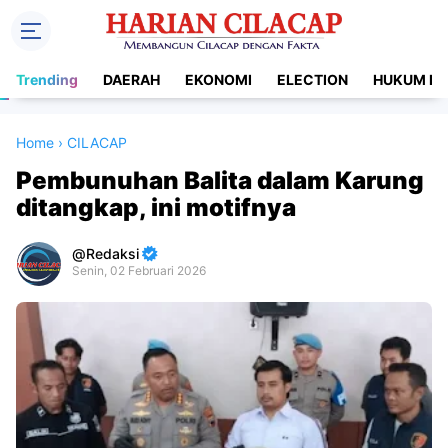
Trending
DAERAH
EKONOMI
ELECTION
HUKUM DA
Home
›
CILACAP
Pembunuhan Balita dalam Karung
ditangkap, ini motifnya
Redaksi
Senin, 02 Februari 2026
Premium
By
Raushan
Design
With
Shroff
Templates