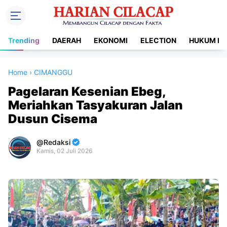
Trending
DAERAH
EKONOMI
ELECTION
HUKUM DA
Home
›
CIMANGGU
Pagelaran Kesenian Ebeg,
Meriahkan Tasyakuran Jalan
Dusun Cisema
Redaksi
Kamis, 02 Juli 2026
Premium
By
Raushan
Design
With
Shroff