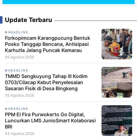
Update Terbaru
HEADLINE
Forkopimcam Karangpucung Bentuk
Posko Tanggap Bencana, Antisipasi
Karhutla Jelang Puncak Kemarau
06 Agustus 2026
HEADLINE
TMMD Sengkuyung Tahap III Kodim
0703/Cilacap Kebut Penyelesaian
Sasaran Fisik di Desa Bingkeng
05 Agustus 2026
HEADLINE
PPM El Fira Purwokerto Go Digital,
Luncurkan LMS JunioSmart Kolaborasi
BRI
04 Agustus 2026