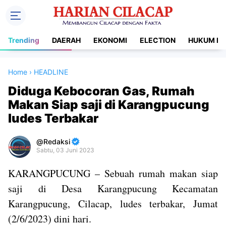
Trending
DAERAH
EKONOMI
ELECTION
HUKUM DA
Home
›
HEADLINE
Diduga Kebocoran Gas, Rumah
Makan Siap saji di Karangpucung
ludes Terbakar
Redaksi
Sabtu, 03 Juni 2023
Premium
KARANGPUCUNG – Sebuah rumah makan siap
By
saji di Desa Karangpucung Kecamatan
Raushan
Design
Karangpucung, Cilacap, ludes terbakar, Jumat
With
(2/6/2023) dini hari.
Shroff