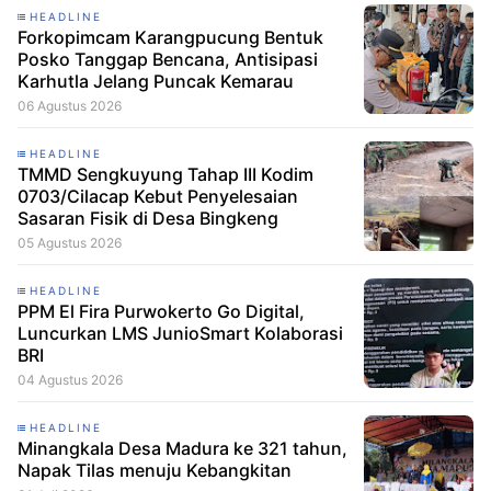
HEADLINE
Forkopimcam Karangpucung Bentuk
Posko Tanggap Bencana, Antisipasi
Karhutla Jelang Puncak Kemarau
06 Agustus 2026
HEADLINE
TMMD Sengkuyung Tahap III Kodim
0703/Cilacap Kebut Penyelesaian
Sasaran Fisik di Desa Bingkeng
05 Agustus 2026
HEADLINE
PPM El Fira Purwokerto Go Digital,
Luncurkan LMS JunioSmart Kolaborasi
BRI
04 Agustus 2026
HEADLINE
Minangkala Desa Madura ke 321 tahun,
Napak Tilas menuju Kebangkitan