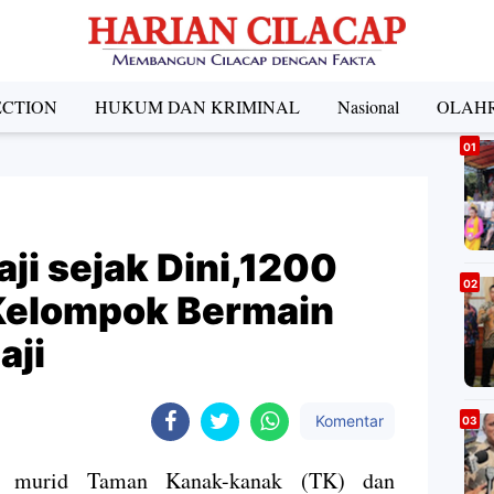
ECTION
HUKUM DAN KRIMINAL
Nasional
OLAH
A
ji sejak Dini,1200
Kelompok Bermain
aji
Komentar
 murid Taman Kanak-kanak (TK) dan