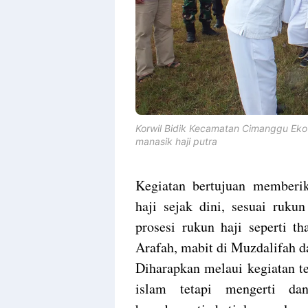
Korwil Bidik Kecamatan Cimanggu Eko
manasik haji putra
Kegiatan bertujuan memberi
haji sejak dini, sesuai ruk
prosesi rukun haji seperti t
Arafah, mabit di Muzdalifah 
Diharapkan melaui kegiatan te
islam tetapi mengerti dan