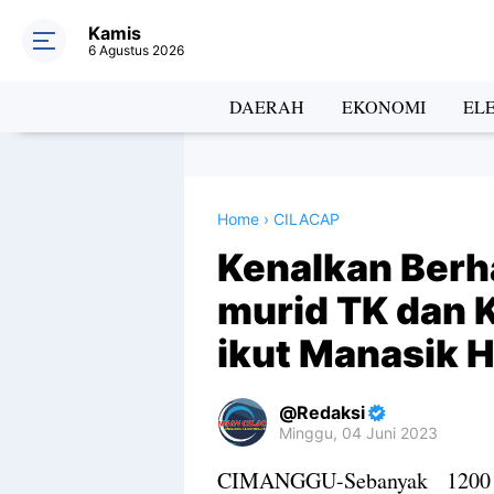
Kamis
6 Agustus 2026
DAERAH
EKONOMI
EL
Home
›
CILACAP
Kenalkan Berha
murid TK dan 
ikut Manasik H
Redaksi
Minggu, 04 Juni 2023
Premium
CIMANGGU-Sebanyak 1200