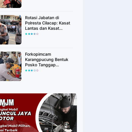
Adalah Pilar Demokrasi
Rotasi Jabatan di
Polresta Cilacap: Kasat
Lantas dan Kasat
Binmas Resmi Berganti
Forkopimcam
Karangpucung Bentuk
Posko Tanggap
Bencana, Antisipasi
Karhutla Jelang Puncak
Kemarau