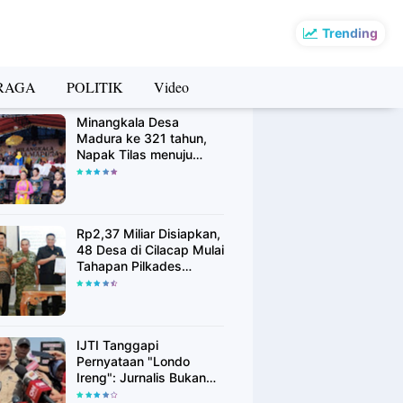
Trending
RAGA
POLITIK
Video
rsip Berita
Minangkala Desa
Madura ke 321 tahun,
Napak Tilas menuju
Kebangkitan
Rp2,37 Miliar Disiapkan,
48 Desa di Cilacap Mulai
Tahapan Pilkades
Serentak Agustus 2026
IJTI Tanggapi
Pernyataan "Londo
Ireng": Jurnalis Bukan
Kaki Tangan Asing, Pers