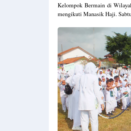
By
Kelompok Bermain di Wilaya
Raushan
Design
mengikuti Manasik Haji. Sabtu
With
Shroff
Templates