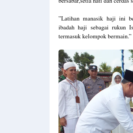
bersabar,setia hati dan cerdas 
”Latihan manasik haji ini b
ibadah haji sebagai rukun
termasuk kelompok bermain.”