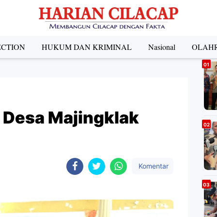
ECTION
HUKUM DAN KRIMINAL
Nasional
OLAH
A
 Desa Majingklak
Komentar