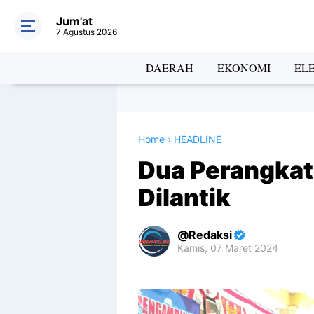
Jum'at
7 Agustus 2026
DAERAH
EKONOMI
EL
Home
›
HEADLINE
Dua Perangkat
Dilantik
Redaksi
Kamis, 07 Maret 2024
Premium
By
Raushan