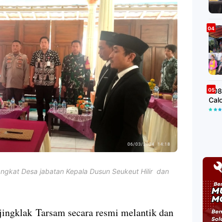
508
Cal
ngkat Desa jabatan Kepala Dusun Seukeut Hilir dan
gklak Tarsam secara resmi melantik dan