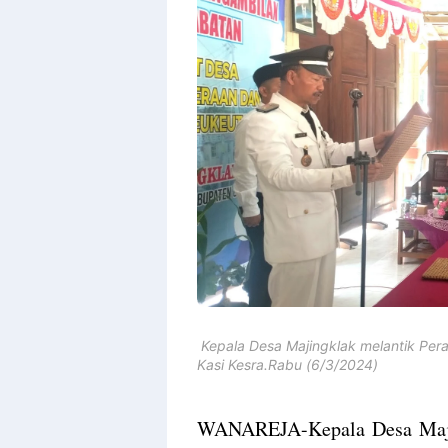
Design
With
Shroff
Templates
Kepala Desa Majingklak melantik Pera
Kasi Kesra.Rabu (6/3/2024)
WANAREJA-Kepala Desa Majin