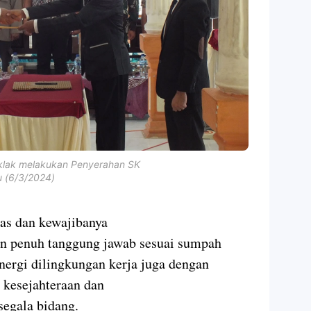
lak melakukan Penyerahan SK
u (6/3/2024)
as dan kewajibanya
n penuh tanggung jawab sesuai sumpah
nergi dilingkungan kerja juga dengan
kesejahteraan dan
egala bidang.