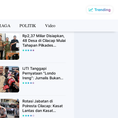
Trending
RAGA
POLITIK
Video
rsip Berita
Rp2,37 Miliar Disiapkan,
48 Desa di Cilacap Mulai
Tahapan Pilkades
Serentak Agustus 2026
IJTI Tanggapi
Pernyataan "Londo
Ireng": Jurnalis Bukan
Kaki Tangan Asing, Pers
Adalah Pilar Demokrasi
Rotasi Jabatan di
Polresta Cilacap: Kasat
Lantas dan Kasat
Binmas Resmi Berganti