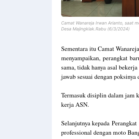
Camat Wanareja Irwan Arianto, saat 
Desa Majingklak.Rabu (6/3/2024)
Sementara itu Camat Wanareja
menyampaikan, perangkat baru
sama, tidak hanya asal bekerja
jawab sesuai dengan poksinya d
Termasuk disiplin dalam jam 
kerja ASN.
Selanjutnya kepada Perangkat 
professional dengan moto Ba