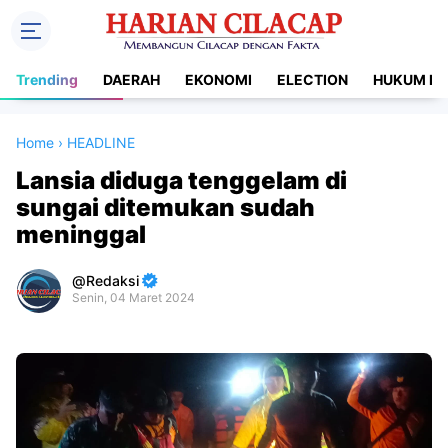
Trending
DAERAH
EKONOMI
ELECTION
HUKUM DA
Home
›
HEADLINE
Lansia diduga tenggelam di
sungai ditemukan sudah
meninggal
Redaksi
Senin, 04 Maret 2024
Premium
By
Raushan
Design
With
Shroff