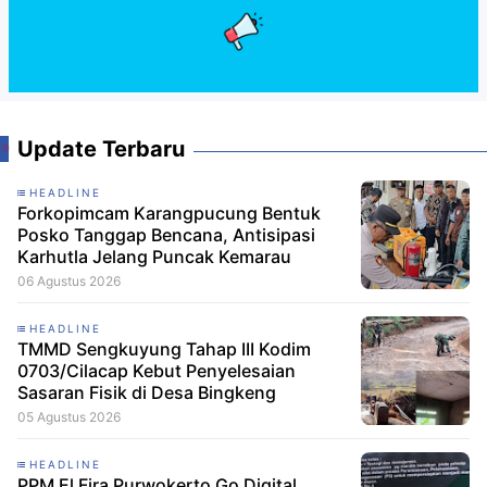
Update Terbaru
HEADLINE
Forkopimcam Karangpucung Bentuk
Posko Tanggap Bencana, Antisipasi
Karhutla Jelang Puncak Kemarau
06 Agustus 2026
HEADLINE
TMMD Sengkuyung Tahap III Kodim
0703/Cilacap Kebut Penyelesaian
Sasaran Fisik di Desa Bingkeng
05 Agustus 2026
HEADLINE
PPM El Fira Purwokerto Go Digital,