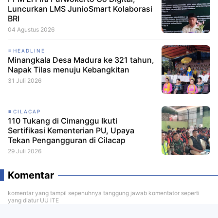
Luncurkan LMS JunioSmart Kolaborasi
BRI
04 Agustus 2026
HEADLINE
Minangkala Desa Madura ke 321 tahun,
Napak Tilas menuju Kebangkitan
31 Juli 2026
CILACAP
110 Tukang di Cimanggu Ikuti
Sertifikasi Kementerian PU, Upaya
Tekan Pengangguran di Cilacap
29 Juli 2026
Komentar
komentar yang tampil sepenuhnya tanggung jawab komentator seperti
yang diatur UU ITE