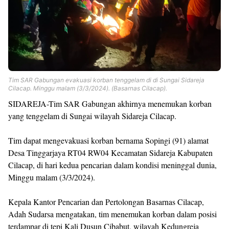
Templates
Tim SAR Gabungan evakuasi korban tenggelam di di Sungai Sidareja
Cilacap. Minggu malam (3/3/2024). (Basarnas Cilacap).
SIDAREJA-Tim SAR Gabungan akhirnya menemukan korban
yang tenggelam di Sungai wilayah Sidareja Cilacap.
Tim dapat mengevakuasi korban bernama Sopingi (91) alamat
Desa Tinggarjaya RT04 RW04 Kecamatan Sidareja Kabupaten
Cilacap, di hari kedua pencarian dalam kondisi meninggal dunia,
Minggu malam (3/3/2024).
Kepala Kantor Pencarian dan Pertolongan Basarnas Cilacap,
Adah Sudarsa mengatakan, tim menemukan korban dalam posisi
terdampar di tepi Kali Dusun Cibabut, wilayah Kedungreja