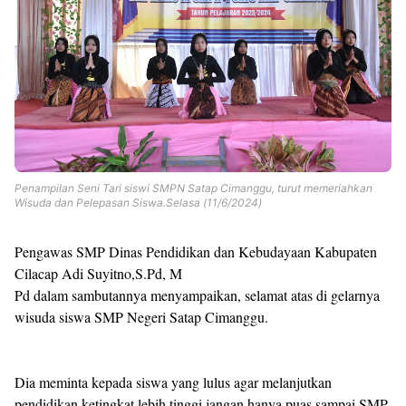
Penampilan Seni Tari siswi SMPN Satap Cimanggu, turut memeriahkan
Wisuda dan Pelepasan Siswa.Selasa (11/6/2024)
Pengawas SMP Dinas Pendidikan dan Kebudayaan Kabupaten
Cilacap Adi Suyitno,S.Pd, M
Pd dalam sambutannya menyampaikan, selamat atas di gelarnya
wisuda siswa SMP Negeri Satap Cimanggu.
Dia meminta kepada siswa yang lulus agar melanjutkan
pendidikan ketingkat lebih tinggi jangan hanya puas sampai SMP