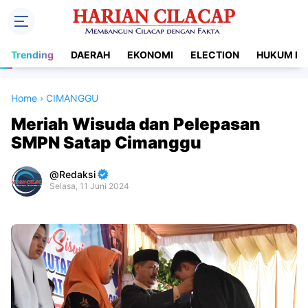
Trending
DAERAH
EKONOMI
ELECTION
HUKUM DA
Home
›
CIMANGGU
Meriah Wisuda dan Pelepasan
SMPN Satap Cimanggu
Redaksi
Selasa, 11 Juni 2024
Premium
By
Raushan
Design
With
Shroff
Templates