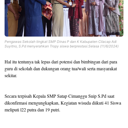
Pengawas Sekolah tingkat SMP Dinas P dan K Kabupaten Cilacap Adi
Suyitno, S.Pd menyerahkan Tropy siswa berprestasi.Selasa (11/6/2024)
Hal itu tentunya tak lepas dari potensi dan bimbingan dari para
guru di sekolah dan dukungan orang tua/wali serta masyarakat
sekitar.
Secara terpisah Kepala SMP Satap Cimanggu Suip S.Pd saat
dikonfirmasi mengungkapkan, Kegiatan wisuda diikuti 41 Siswa
meliputi l22 putra dan 19 putri.