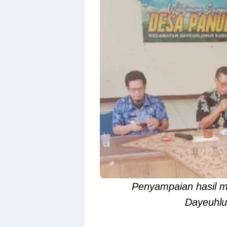
Design
With
Shroff
Templates
Penyampaian hasil 
Dayeuhlu