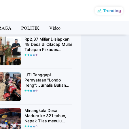
Trending
RAGA
POLITIK
Video
rsip Berita
Rp2,37 Miliar Disiapkan,
48 Desa di Cilacap Mulai
Tahapan Pilkades
Serentak Agustus 2026
IJTI Tanggapi
Pernyataan "Londo
Ireng": Jurnalis Bukan
Kaki Tangan Asing, Pers
Adalah Pilar Demokrasi
Minangkala Desa
Madura ke 321 tahun,
Napak Tilas menuju
Kebangkitan