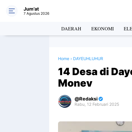
Jum'at
7 Agustus 2026
DAERAH
EKONOMI
EL
Home
›
DAYEUHLUHUR
14 Desa di Day
Monev
Redaksi
Rabu, 12 Februari 2025
Premium
By
Raushan