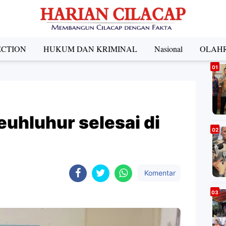
ECTION
HUKUM DAN KRIMINAL
Nasional
OLAH
A
euhluhur selesai di
Komentar