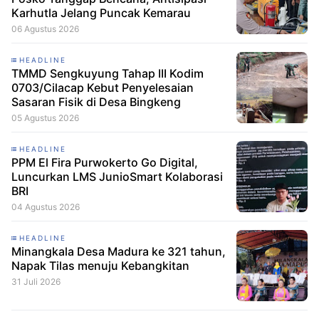
Karhutla Jelang Puncak Kemarau
06 Agustus 2026
HEADLINE
TMMD Sengkuyung Tahap III Kodim
0703/Cilacap Kebut Penyelesaian
Sasaran Fisik di Desa Bingkeng
05 Agustus 2026
HEADLINE
PPM El Fira Purwokerto Go Digital,
Luncurkan LMS JunioSmart Kolaborasi
BRI
04 Agustus 2026
HEADLINE
Minangkala Desa Madura ke 321 tahun,
Napak Tilas menuju Kebangkitan
31 Juli 2026