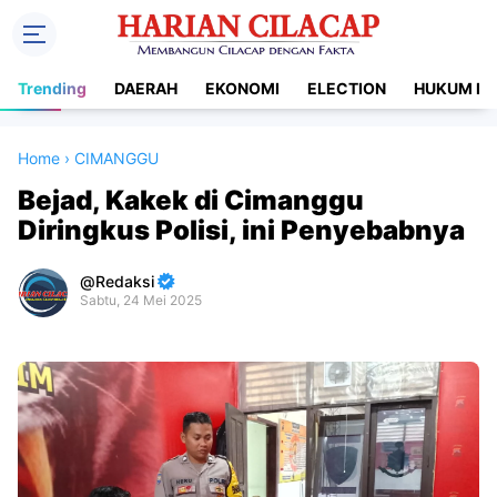
Trending
DAERAH
EKONOMI
ELECTION
HUKUM DA
Home
›
CIMANGGU
Bejad, Kakek di Cimanggu
Diringkus Polisi, ini Penyebabnya
Redaksi
Sabtu, 24 Mei 2025
Premium
By
Raushan
Design
With
Shroff
Templates