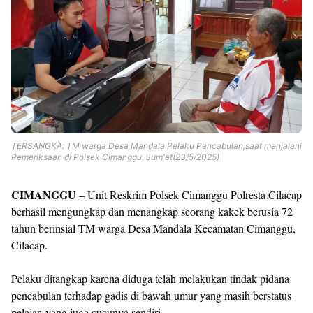
TERSANGKA: TM warga Desa Mandala Pelaku Pencabulan,saat menjalani
Pemeriksaan di Polsek Cimanggu. Jum'at(23/5/2025)
CIMANGGU
– Unit Reskrim Polsek Cimanggu Polresta Cilacap
berhasil mengungkap dan menangkap seorang kakek berusia 72
tahun berinsial TM warga Desa Mandala Kecamatan Cimanggu,
Cilacap.
Pelaku ditangkap karena diduga telah melakukan tindak pidana
pencabulan terhadap gadis di bawah umur yang masih berstatus
pelajar, yang juga cucunya sendiri.