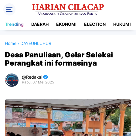
Trending
DAERAH
EKONOMI
ELECTION
HUKUM DA
Home
›
DAYEUHLUHUR
Desa Panulisan, Gelar Seleksi
Perangkat ini formasinya
Redaksi
Rabu, 07 Mei 2025
Premium
By
Raushan
Design
With
Shroff
Templates