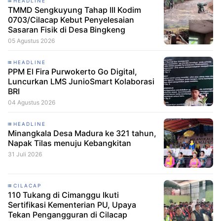
HEADLINE
TMMD Sengkuyung Tahap III Kodim
0703/Cilacap Kebut Penyelesaian
Sasaran Fisik di Desa Bingkeng
05 Agustus 2026
HEADLINE
PPM El Fira Purwokerto Go Digital,
Luncurkan LMS JunioSmart Kolaborasi
BRI
04 Agustus 2026
HEADLINE
Minangkala Desa Madura ke 321 tahun,
Napak Tilas menuju Kebangkitan
31 Juli 2026
CILACAP
110 Tukang di Cimanggu Ikuti
Sertifikasi Kementerian PU, Upaya
Tekan Pengangguran di Cilacap