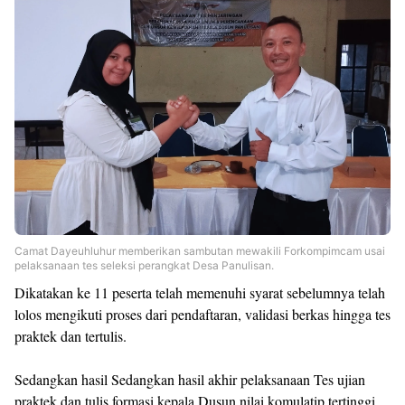
Camat Dayeuhluhur memberikan sambutan mewakili Forkompimcam usai
pelaksanaan tes seleksi perangkat Desa Panulisan.
Dikatakan ke 11 peserta telah memenuhi syarat sebelumnya telah
lolos mengikuti proses dari pendaftaran, validasi berkas hingga tes
praktek dan tertulis.
Sedangkan hasil Sedangkan hasil akhir pelaksanaan Tes ujian
praktek dan tulis formasi kepala Dusun nilai komulatip tertinggi