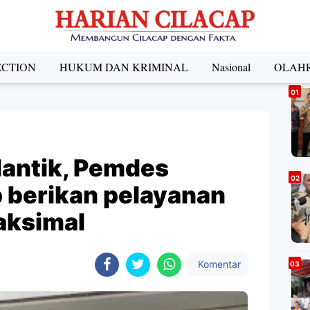
ECTION
HUKUM DAN KRIMINAL
Nasional
OLAH
A
lantik, Pemdes
p berikan pelayanan
aksimal
Komentar