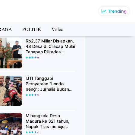
Trending
RAGA
POLITIK
Video
rsip Berita
Rp2,37 Miliar Disiapkan,
48 Desa di Cilacap Mulai
Tahapan Pilkades
Serentak Agustus 2026
IJTI Tanggapi
Pernyataan "Londo
Ireng": Jurnalis Bukan
Kaki Tangan Asing, Pers
Adalah Pilar Demokrasi
Minangkala Desa
Madura ke 321 tahun,
Napak Tilas menuju
Kebangkitan