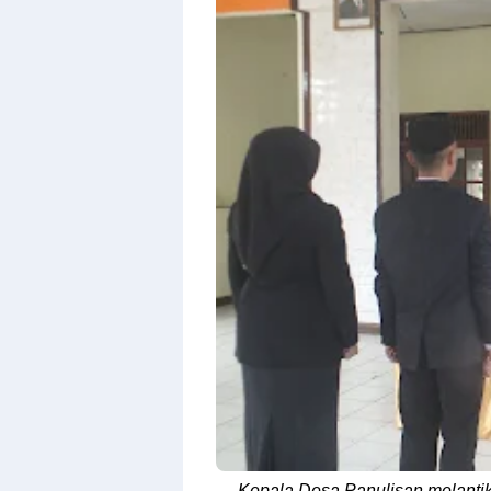
By
Raushan
Design
With
Shroff
Templates
Kepala Desa Panulisan melant