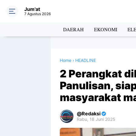
Jum'at
7 Agustus 2026
DAERAH
EKONOMI
EL
Home
›
HEADLINE
2 Perangkat di
Panulisan, sia
masyarakat m
Redaksi
Rabu, 18 Juni 2025
Premium