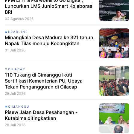
PPM El Fira Purwokerto Go Digital,
Luncurkan LMS JunioSmart Kolaborasi
BRI
04 Agustus 2026
HEADLINE
Minangkala Desa Madura ke 321 tahun,
Napak Tilas menuju Kebangkitan
31 Juli 2026
CILACAP
110 Tukang di Cimanggu Ikuti
Sertifikasi Kementerian PU, Upaya
Tekan Pengangguran di Cilacap
29 Juli 2026
CIMANGGU
Pisew Jalan Desa Pesahangan -
Kutabima ditingkatkan
28 Juli 2026