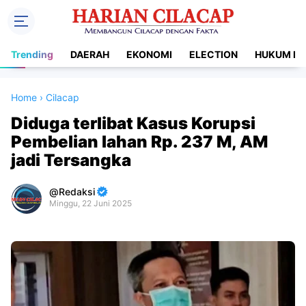
Trending
DAERAH
EKONOMI
ELECTION
HUKUM DA
Home
›
Cilacap
Diduga terlibat Kasus Korupsi
Pembelian lahan Rp. 237 M, AM
jadi Tersangka
Redaksi
Minggu, 22 Juni 2025
Premium
By
Raushan
Design
With
Shroff