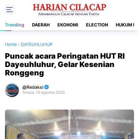
Trending
DAERAH
EKONOMI
ELECTION
HUKUM DA
Home
›
DAYEUHLUHUR
Puncak acara Peringatan HUT RI
Dayeuhluhur, Gelar Kesenian
Ronggeng
Redaksi
Selasa, 19 Agustus 2025
Premium
By
Raushan
Design
With
Shroff