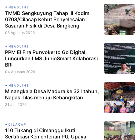
HEADLINE
TMMD Sengkuyung Tahap III Kodim
0703/Cilacap Kebut Penyelesaian
Sasaran Fisik di Desa Bingkeng
05 Agustus 2026
HEADLINE
PPM El Fira Purwokerto Go Digital,
Luncurkan LMS JunioSmart Kolaborasi
BRI
04 Agustus 2026
HEADLINE
Minangkala Desa Madura ke 321 tahun,
Napak Tilas menuju Kebangkitan
31 Juli 2026
CILACAP
110 Tukang di Cimanggu Ikuti
Sertifikasi Kementerian PU, Upaya