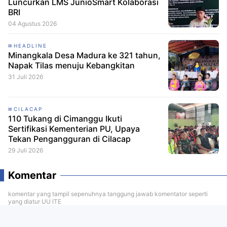
Luncurkan LMS JunioSmart Kolaborasi
BRI
04 Agustus 2026
HEADLINE
Minangkala Desa Madura ke 321 tahun,
Napak Tilas menuju Kebangkitan
31 Juli 2026
CILACAP
110 Tukang di Cimanggu Ikuti
Sertifikasi Kementerian PU, Upaya
Tekan Pengangguran di Cilacap
29 Juli 2026
Komentar
komentar yang tampil sepenuhnya tanggung jawab komentator seperti
yang diatur UU ITE