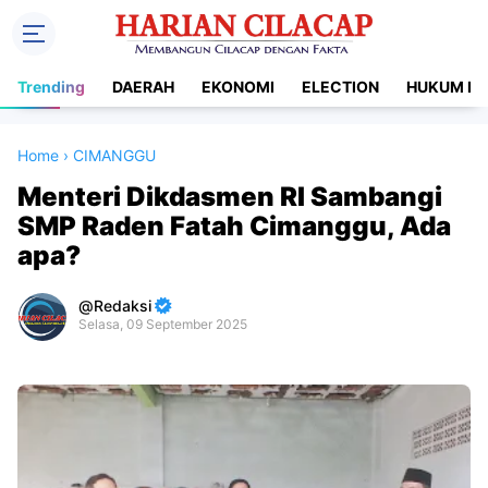
Trending
DAERAH
EKONOMI
ELECTION
HUKUM DA
Home
›
CIMANGGU
Menteri Dikdasmen RI Sambangi
SMP Raden Fatah Cimanggu, Ada
apa?
Redaksi
Selasa, 09 September 2025
Premium
By
Raushan
Design
With
Shroff