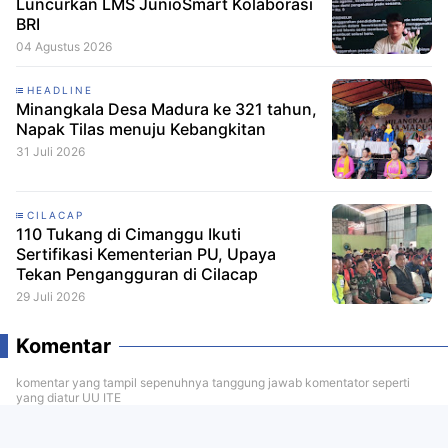
Luncurkan LMS JunioSmart Kolaborasi
BRI
04 Agustus 2026
HEADLINE
Minangkala Desa Madura ke 321 tahun,
Napak Tilas menuju Kebangkitan
31 Juli 2026
CILACAP
110 Tukang di Cimanggu Ikuti
Sertifikasi Kementerian PU, Upaya
Tekan Pengangguran di Cilacap
29 Juli 2026
Komentar
komentar yang tampil sepenuhnya tanggung jawab komentator seperti
yang diatur UU ITE