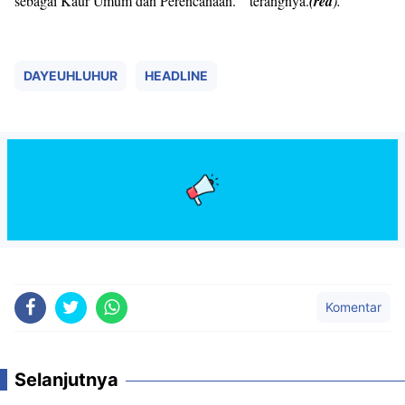
sebagai Kaur Umum dan Perencanaan. " terangnya.
(red
).
DAYEUHLUHUR
HEADLINE
Komentar
Selanjutnya