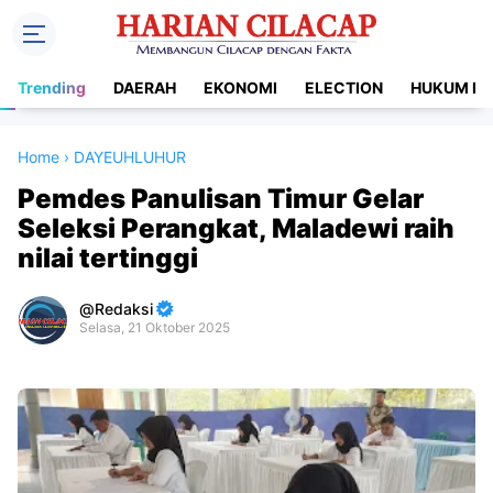
Trending
DAERAH
EKONOMI
ELECTION
HUKUM DA
Home
›
DAYEUHLUHUR
Pemdes Panulisan Timur Gelar
Seleksi Perangkat, Maladewi raih
nilai tertinggi
Redaksi
Selasa, 21 Oktober 2025
Premium
By
Raushan
Design
With
Shroff