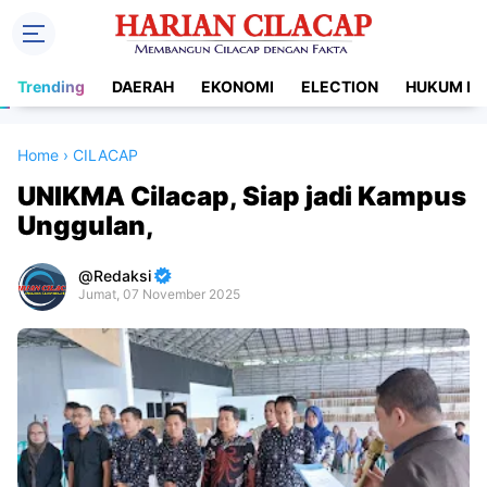
Trending
DAERAH
EKONOMI
ELECTION
HUKUM DA
Home
›
CILACAP
UNIKMA Cilacap, Siap jadi Kampus
Unggulan,
Redaksi
Jumat, 07 November 2025
Premium
By
Raushan
Design
With
Shroff
Templates