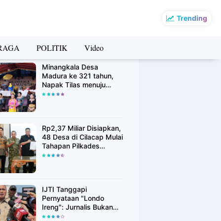
Trending
RAGA
POLITIK
Video
rsip Berita
Minangkala Desa
Madura ke 321 tahun,
Napak Tilas menuju
Kebangkitan
Rp2,37 Miliar Disiapkan,
48 Desa di Cilacap Mulai
Tahapan Pilkades
Serentak Agustus 2026
IJTI Tanggapi
Pernyataan "Londo
Ireng": Jurnalis Bukan
Kaki Tangan Asing, Pers