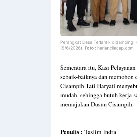
Perangkat Desa Terlantik didamping
(8/6/2026).
Foto :
hariancilacap.com
Sementara itu, Kasi Pelayanan
sebaik-baiknya dan memohon 
Cisampih Tati Haryati menyebu
mudah, sehingga butuh kerja s
memajukan Dusun Cisampih.
Penulis :
Taslim Indra