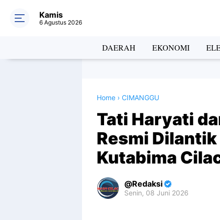
Kamis
6 Agustus 2026
DAERAH
EKONOMI
EL
Home
›
CIMANGGU
Tati Haryati d
Resmi Dilantik
Kutabima Cila
Redaksi
Senin, 08 Juni 2026
Premium