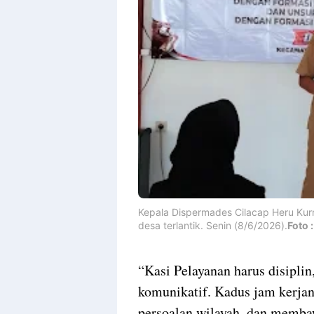
Kepala Dispermades Cilacap Heru Ku
desa terlantik. Senin (8/6/2026).
Foto :
“Kasi Pelayanan harus disiplin
komunikatif. Kadus jam kerjan
persoalan wilayah, dan membawa