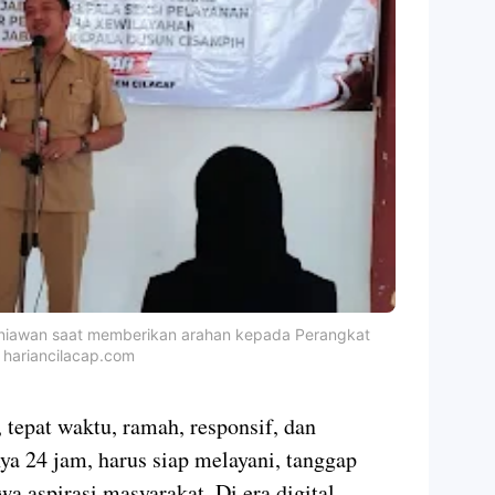
rniawan saat memberikan arahan kepada Perangkat
hariancilacap.com
, tepat waktu, ramah, responsif, dan
ya 24 jam, harus siap melayani, tanggap
 aspirasi masyarakat. Di era digital,