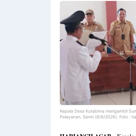
By
Raushan
Design
With
Shroff
Templates
Kepala Desa Kutabima mengambil Sump
Pelayanan. Senin (8/6/2026). Foto : h