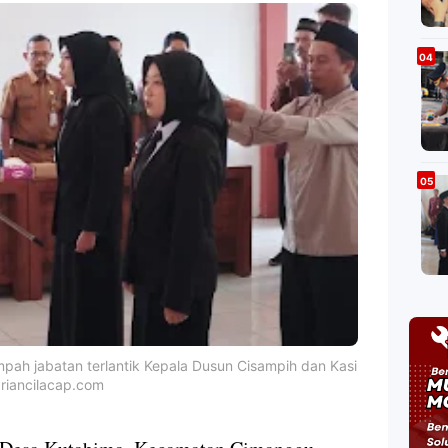
ah jabatan terlantik Kepala Dusun Cisampih dan Kasi
ariancilacap.com