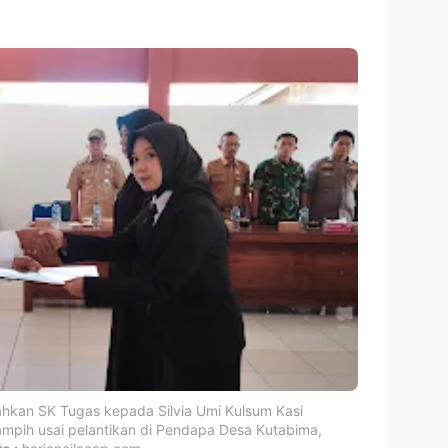
hkan SK Tugas kepada Silvia Umi Kulsum Kasi
ampih usai pelantikan di Pendapa Desa Kutabima,