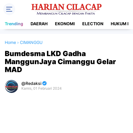
Trending
DAERAH
EKONOMI
ELECTION
HUKUM DA
Home
›
CIMANGGU
Bumdesma LKD Gadha
ManggunJaya Cimanggu Gelar
MAD
Redaksi
Kamis, 01 Februari 2024
Premium
By
Raushan
Design
With
Shroff