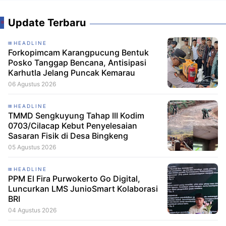
Update Terbaru
HEADLINE
Forkopimcam Karangpucung Bentuk
Posko Tanggap Bencana, Antisipasi
Karhutla Jelang Puncak Kemarau
06 Agustus 2026
HEADLINE
TMMD Sengkuyung Tahap III Kodim
0703/Cilacap Kebut Penyelesaian
Sasaran Fisik di Desa Bingkeng
05 Agustus 2026
HEADLINE
PPM El Fira Purwokerto Go Digital,
Luncurkan LMS JunioSmart Kolaborasi
BRI
04 Agustus 2026