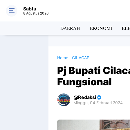
Sabtu
8 Agustus 2026
DAERAH
EKONOMI
EL
Home
›
CILACAP
Pj Bupati Cilac
Fungsional
Redaksi
Minggu, 04 Februari 2024
Premium
By
Raushan