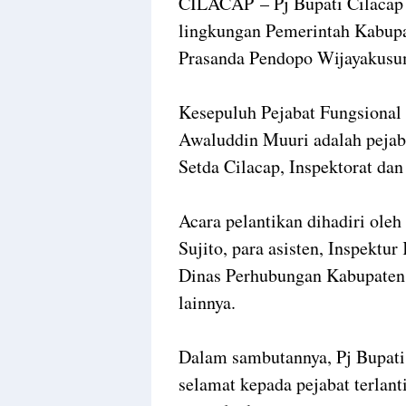
CILACAP – Pj Bupati Cilacap 
lingkungan Pemerintah Kabupa
Prasanda Pendopo Wijayakusu
Kesepuluh Pejabat Fungsional 
Awaluddin Muuri adalah pejab
Setda Cilacap, Inspektorat da
Acara pelantikan dihadiri oleh
Sujito, para asisten, Inspektu
Dinas Perhubungan Kabupaten C
lainnya.
Dalam sambutannya, Pj Bupat
selamat kepada pejabat terlan