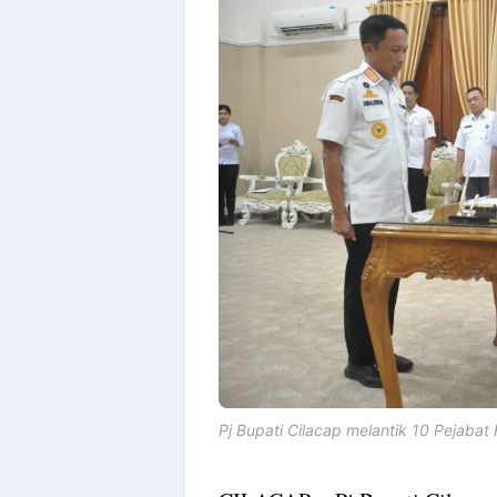
Design
With
Shroff
Templates
Pj Bupati Cilacap melantik 10 Pejabat