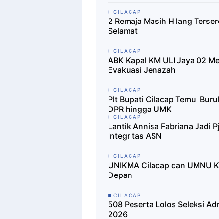
CILACAP
2 Remaja Masih Hilang Terser
Selamat
CILACAP
ABK Kapal KM ULI Jaya 02 Men
Evakuasi Jenazah
CILACAP
Plt Bupati Cilacap Temui Buru
DPR hingga UMK
CILACAP
Lantik Annisa Fabriana Jadi P
Integritas ASN
CILACAP
UNIKMA Cilacap dan UMNU Ke
Depan
CILACAP
508 Peserta Lolos Seleksi Ad
2026