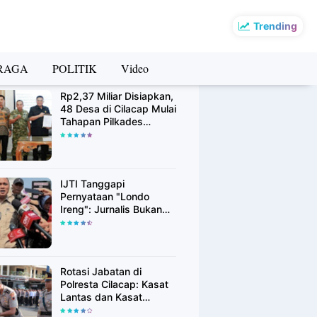
Trending
RAGA
POLITIK
Video
rsip Berita
Rp2,37 Miliar Disiapkan,
48 Desa di Cilacap Mulai
Tahapan Pilkades
Serentak Agustus 2026
IJTI Tanggapi
Pernyataan "Londo
Ireng": Jurnalis Bukan
Kaki Tangan Asing, Pers
Adalah Pilar Demokrasi
Rotasi Jabatan di
Polresta Cilacap: Kasat
Lantas dan Kasat
Binmas Resmi Berganti