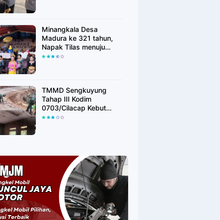
Minangkala Desa
Madura ke 321 tahun,
Napak Tilas menuju
Kebangkitan
TMMD Sengkuyung
Tahap III Kodim
0703/Cilacap Kebut
Penyelesaian Sasaran
Fisik di Desa Bingkeng