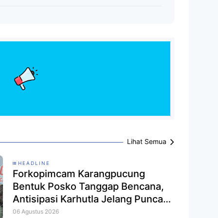
Lihat Semua
HEADLINE
Forkopimcam Karangpucung
Bentuk Posko Tanggap Bencana,
Antisipasi Karhutla Jelang Puncak
Kemarau
06 Agustus 2026