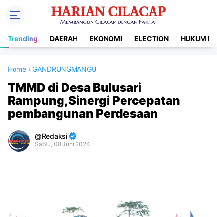
Trending
DAERAH
EKONOMI
ELECTION
HUKUM DA
Home
›
GANDRUNGMANGU
TMMD di Desa Bulusari
Rampung,Sinergi Percepatan
pembangunan Perdesaan
Redaksi
Sabtu, 08 Juni 2024
Premium
By
Raushan
Design
With
Shroff