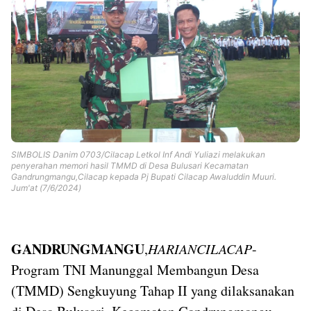
Templates
SIMBOLIS Danim 0703/Cilacap Letkol Inf Andi Yuliazi melakukan
penyerahan memori hasil TMMD di Desa Bulusari Kecamatan
Gandrungmangu,Cilacap kepada Pj Bupati Cilacap Awaluddin Muuri.
Jum'at (7/6/2024)
GANDRUNGMANGU
,
HARIANCILACAP
-
Program TNI Manunggal Membangun Desa
(TMMD) Sengkuyung Tahap II yang dilaksanakan