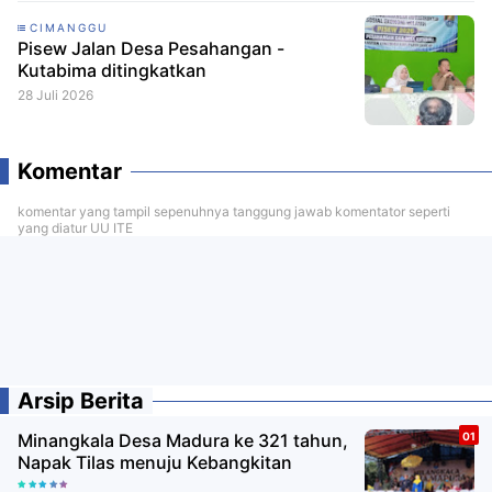
CIMANGGU
Pisew Jalan Desa Pesahangan -
Kutabima ditingkatkan
28 Juli 2026
Komentar
komentar yang tampil sepenuhnya tanggung jawab komentator seperti
yang diatur UU ITE
Arsip Berita
Minangkala Desa Madura ke 321 tahun,
Napak Tilas menuju Kebangkitan