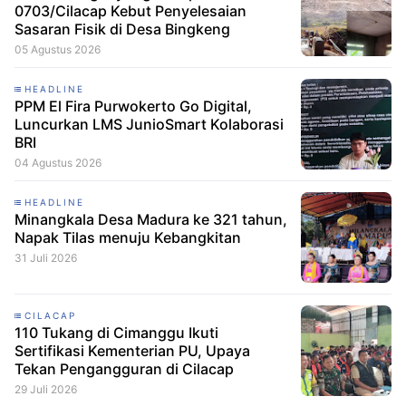
0703/Cilacap Kebut Penyelesaian
Sasaran Fisik di Desa Bingkeng
05 Agustus 2026
HEADLINE
PPM El Fira Purwokerto Go Digital,
Luncurkan LMS JunioSmart Kolaborasi
BRI
04 Agustus 2026
HEADLINE
Minangkala Desa Madura ke 321 tahun,
Napak Tilas menuju Kebangkitan
31 Juli 2026
CILACAP
110 Tukang di Cimanggu Ikuti
Sertifikasi Kementerian PU, Upaya
Tekan Pengangguran di Cilacap
29 Juli 2026