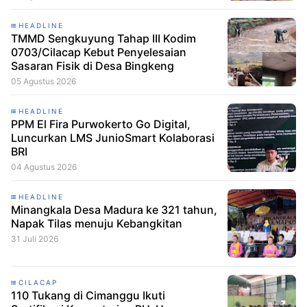
HEADLINE
TMMD Sengkuyung Tahap III Kodim
0703/Cilacap Kebut Penyelesaian
Sasaran Fisik di Desa Bingkeng
05 Agustus 2026
HEADLINE
PPM El Fira Purwokerto Go Digital,
Luncurkan LMS JunioSmart Kolaborasi
BRI
04 Agustus 2026
HEADLINE
Minangkala Desa Madura ke 321 tahun,
Napak Tilas menuju Kebangkitan
31 Juli 2026
CILACAP
110 Tukang di Cimanggu Ikuti