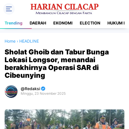
Trending
DAERAH
EKONOMI
ELECTION
HUKUM DA
Home
›
HEADLINE
Sholat Ghoib dan Tabur Bunga
Lokasi Longsor, menandai
berakhirnya Operasi SAR di
Cibeunying
Redaksi
Minggu, 23 November 2025
Premium
By
Raushan
Design
With